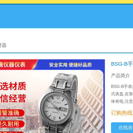
警器
BSG-
产品简介
BSG-B
式表盘,在
体有电,注
订购热线：0
在线咨