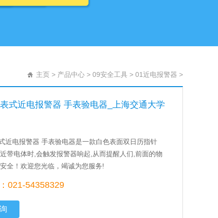
主页
>
产品中心
>
09安全工具
>
01近电报警器
>
B手表式近电报警器 手表验电器_上海交通大学
手表式近电报警器 手表验电器是一款白色表面双日历指针
靠近带电体时,会触发报警器响起,从而提醒人们,前面的物
意安全！欢迎您光临，竭诚为您服务!
21-54358329
询