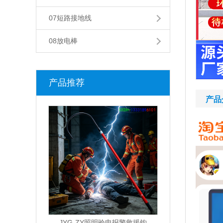
07短路接地线
08放电棒
产品推荐
产品
JYG-ZY照明验电报警救援钩