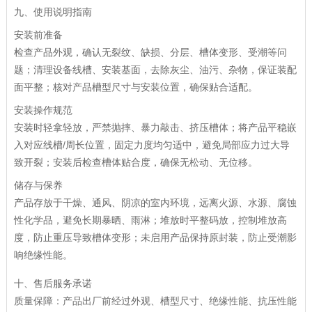
九、使用说明指南
安装前准备
检查产品外观，确认无裂纹、缺损、分层、槽体变形、受潮等问
题；清理设备线槽、安装基面，去除灰尘、油污、杂物，保证装配
面平整；核对产品槽型尺寸与安装位置，确保贴合适配。
安装操作规范
安装时轻拿轻放，严禁抛摔、暴力敲击、挤压槽体；将产品平稳嵌
入对应线槽/周长位置，固定力度均匀适中，避免局部应力过大导
致开裂；安装后检查槽体贴合度，确保无松动、无位移。
储存与保养
产品存放于干燥、通风、阴凉的室内环境，远离火源、水源、腐蚀
性化学品，避免长期暴晒、雨淋；堆放时平整码放，控制堆放高
度，防止重压导致槽体变形；未启用产品保持原封装，防止受潮影
响绝缘性能。
十、售后服务承诺
质量保障：产品出厂前经过外观、槽型尺寸、绝缘性能、抗压性能