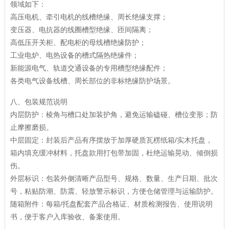
领域如下：
高压电机、牵引电机的线槽绝缘、周长绝缘支撑；
变压器、电抗器的线圈槽型绝缘、匝间隔离；
高低压开关柜、配电柜的母线槽绝缘防护；
工业电炉、电热设备的槽式隔热绝缘件；
新能源电气、轨道交通设备的专用槽型绝缘配件；
各类电气设备线槽、周长部位的非标绝缘防护场景。
八、包装规范说明
内层防护：棱角与槽口处加装护角，避免运输磕碰、槽位变形；防
止摩擦磨损。
中层固定：封装后产品有序摆放于加厚硬质瓦楞纸箱/实木托盘，
箱内填充缓冲材料，托盘款用打包带加固，杜绝运输晃动、倾倒损
伤。
外层标识：包装外侧清晰产品型号、规格、数量、生产日期、批次
号，粘贴防潮、防震、轻放警示标识，方便仓储管理与运输防护。
随箱附件：每箱/托盘配套产品合格证、材质检测报告、使用说明
书，便于客户入库验收、备案使用。