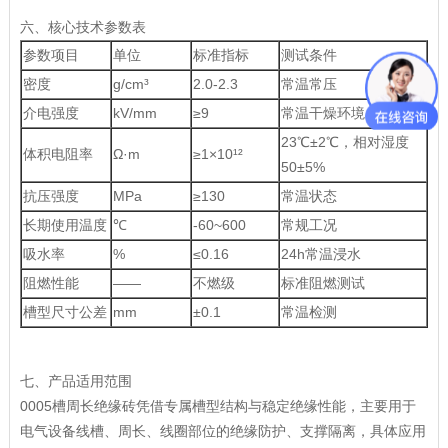
六、核心技术参数表
参数项目
单位
标准指标
测试条件
密度
g/cm³
2.0-2.3
常温常压
介电强度
kV/mm
≥9
常温干燥环境
23℃±2℃，相对湿度
体积电阻率
Ω·m
≥1×10¹²
50±5%
抗压强度
MPa
≥130
常温状态
长期使用温度
℃
-60~600
常规工况
吸水率
%
≤0.16
24h常温浸水
阻燃性能
——
不燃级
标准阻燃测试
槽型尺寸公差
mm
±0.1
常温检测
七、产品适用范围
0005槽周长绝缘砖凭借专属槽型结构与稳定绝缘性能，主要用于
电气设备线槽、周长、线圈部位的绝缘防护、支撑隔离，具体应用