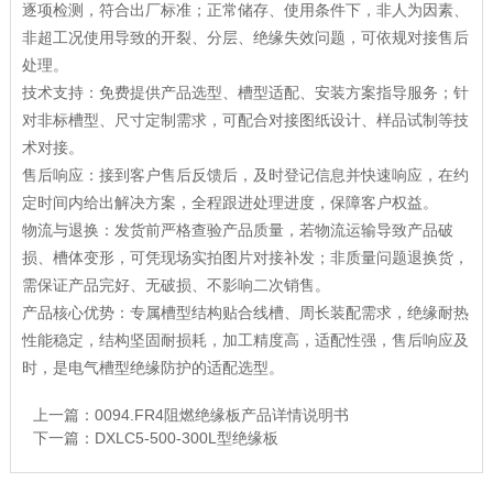
逐项检测，符合出厂标准；正常储存、使用条件下，非人为因素、
非超工况使用导致的开裂、分层、绝缘失效问题，可依规对接售后
处理。
技术支持：免费提供产品选型、槽型适配、安装方案指导服务；针
对非标槽型、尺寸定制需求，可配合对接图纸设计、样品试制等技
术对接。
售后响应：接到客户售后反馈后，及时登记信息并快速响应，在约
定时间内给出解决方案，全程跟进处理进度，保障客户权益。
物流与退换：发货前严格查验产品质量，若物流运输导致产品破
损、槽体变形，可凭现场实拍图片对接补发；非质量问题退换货，
需保证产品完好、无破损、不影响二次销售。
产品核心优势：专属槽型结构贴合线槽、周长装配需求，绝缘耐热
性能稳定，结构坚固耐损耗，加工精度高，适配性强，售后响应及
时，是电气槽型绝缘防护的适配选型。
上一篇：
0094.FR4阻燃绝缘板产品详情说明书
下一篇：
DXLC5-500-300L型绝缘板