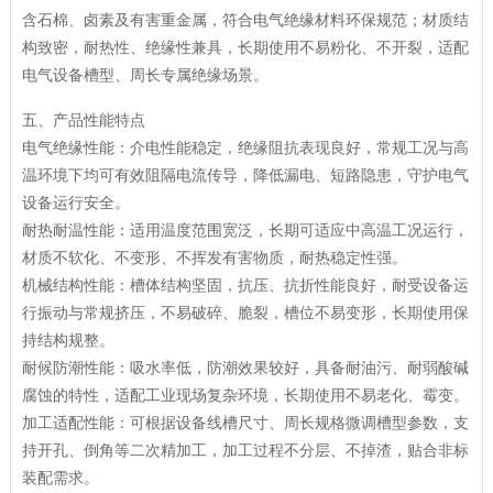
含石棉、卤素及有害重金属，符合电气绝缘材料环保规范；材质结
构致密，耐热性、绝缘性兼具，长期使用不易粉化、不开裂，适配
电气设备槽型、周长专属绝缘场景。
五、产品性能特点
电气绝缘性能：介电性能稳定，绝缘阻抗表现良好，常规工况与高
温环境下均可有效阻隔电流传导，降低漏电、短路隐患，守护电气
设备运行安全。
耐热耐温性能：适用温度范围宽泛，长期可适应中高温工况运行，
材质不软化、不变形、不挥发有害物质，耐热稳定性强。
机械结构性能：槽体结构坚固，抗压、抗折性能良好，耐受设备运
行振动与常规挤压，不易破碎、脆裂，槽位不易变形，长期使用保
持结构规整。
耐候防潮性能：吸水率低，防潮效果较好，具备耐油污、耐弱酸碱
腐蚀的特性，适配工业现场复杂环境，长期使用不易老化、霉变。
加工适配性能：可根据设备线槽尺寸、周长规格微调槽型参数，支
持开孔、倒角等二次精加工，加工过程不分层、不掉渣，贴合非标
装配需求。