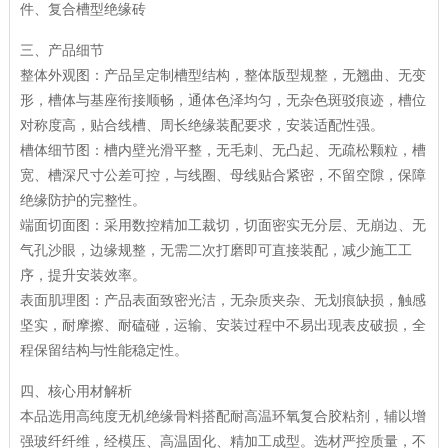
件、复合槽型绝缘砖
三、产品细节
整体外观图：产品呈定制槽型结构，整体版型规整，无翘曲、无变
形，槽体与基座衔接顺畅，通体色泽均匀，无杂色斑驳痕迹，槽位
对称度高，贴合线槽、周长绝缘装配要求，安装适配性强。
槽体细节图：槽内壁光滑平整，无毛刺、无凸起、无疏松颗粒，槽
宽、槽深尺寸公差可控，与线圈、母线贴合紧密，不留空隙，保障
绝缘防护的完整性。
端面切面图：采用数控精加工裁切，切面密实无分层、无崩边、无
气孔沙眼，边缘规整，无需二次打磨即可直接装配，减少施工工
序，提升安装效率。
表面肌理图：产品表面致密光洁，无杂质夹杂、无划痕缺损，触感
坚实，耐摩擦、耐磕碰，运输、安装过程中不易出现表皮破损，全
程保留结构与性能稳定性。
四、核心用材解析
本品选用高纯度无机绝缘骨料搭配耐高温环氧复合胶粘剂，辅以增
强玻纤纤维，经模压、高温固化、精加工成型。选材严控质量，不